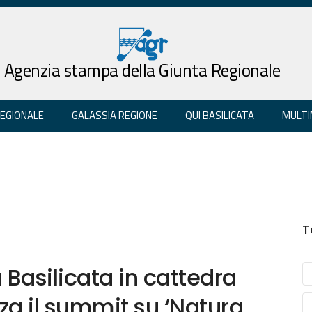
Agenzia stampa della Giunta Regionale
REGIONALE
GALASSIA REGIONE
QUI BASILICATA
MULTI
T
a Basilicata in cattedra
za il summit su ‘Natura