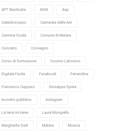
APT Basilicata
ASM
Asp
Caleidoscopio
Camerata delle Arti
Carmine Cicala
Comune di Matera
Concerto
Convegno
Corso di formazione
Cosimo Latronico
Digitale Facile
Facebook
Ferrandina
Francesco Cupparo
Giuseppe Spera
Incontro pubblico
Instagram
La terra mi tiene
Laura Mongiello
Margherita Sarli
Matera
Musica