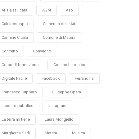
APT Basilicata
ASM
Asp
Caleidoscopio
Camerata delle Arti
Carmine Cicala
Comune di Matera
Concerto
Convegno
Corso di formazione
Cosimo Latronico
Digitale Facile
Facebook
Ferrandina
Francesco Cupparo
Giuseppe Spera
Incontro pubblico
Instagram
La terra mi tiene
Laura Mongiello
Margherita Sarli
Matera
Musica