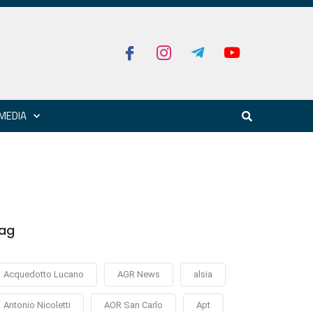
MEDIA
ag
Acquedotto Lucano
AGR News
alsia
Antonio Nicoletti
AOR San Carlo
Apt