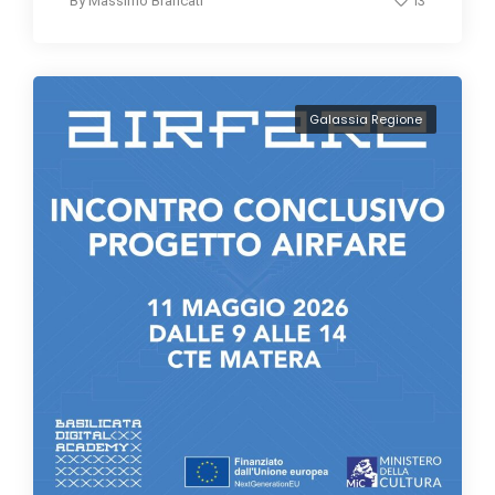
13
By
Massimo Brancati
Galassia Regione