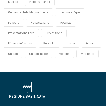
Musica
Nero su Bianco
Orchestra della Magna Grecia
Pasquale Pepe
Policoro
Poste Italiane
Potenza
Presentazione libro
Prevenzione
Rionero in Vulture
Rubriche
teatro
turismo
Unibas
Unibas Inside
Venosa
Vito Bardi