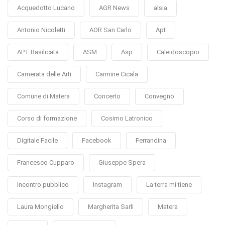
Acquedotto Lucano
AGR News
alsia
Antonio Nicoletti
AOR San Carlo
Apt
APT Basilicata
ASM
Asp
Caleidoscopio
Camerata delle Arti
Carmine Cicala
Comune di Matera
Concerto
Convegno
Corso di formazione
Cosimo Latronico
Digitale Facile
Facebook
Ferrandina
Francesco Cupparo
Giuseppe Spera
Incontro pubblico
Instagram
La terra mi tiene
Laura Mongiello
Margherita Sarli
Matera