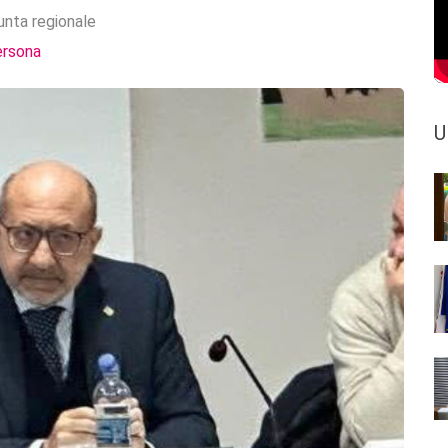
unta regionale
ersona
U