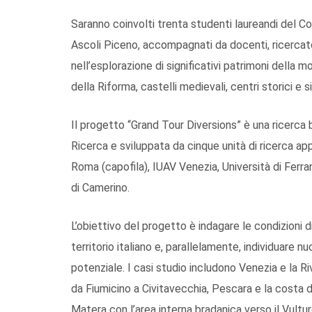
Saranno coinvolti trenta studenti laureandi del Co
Ascoli Piceno, accompagnati da docenti, ricercato
nell’esplorazione di significativi patrimoni della m
della Riforma, castelli medievali, centri storici e si
Il progetto “Grand Tour Diversions” è una ricerca b
Ricerca e sviluppata da cinque unità di ricerca app
Roma (capofila), IUAV Venezia, Università di Ferrar
di Camerino.
L’obiettivo del progetto è indagare le condizioni d
territorio italiano e, parallelamente, individuare n
potenziale. I casi studio includono Venezia e la Ri
da Fiumicino a Civitavecchia, Pescara e la costa d
Matera con l’area interna bradanica verso il Vultu