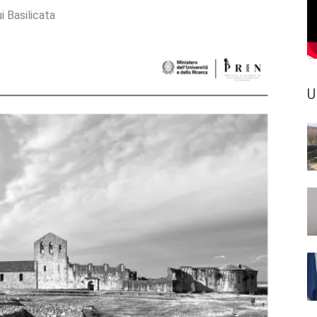
i Basilicata
U