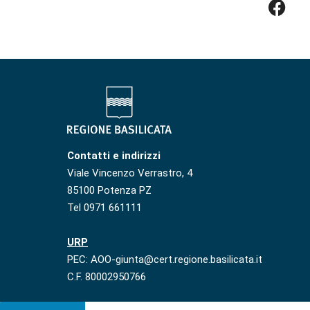
Contatti e indirizzi
Viale Vincenzo Verrastro, 4
85100 Potenza PZ
Tel 0971 661111
URP
PEC: AOO-giunta@cert.regione.basilicata.it
C.F. 80002950766