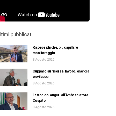
ltimi pubblicati
Risorse idriche, più capillare il
monitoraggio
8 Agosto 2026
Cupparo su risorse, lavoro, energia
e sviluppo
8 Agosto 2026
Latronico: auguri all’Ambasciatore
Cospito
8 Agosto 2026