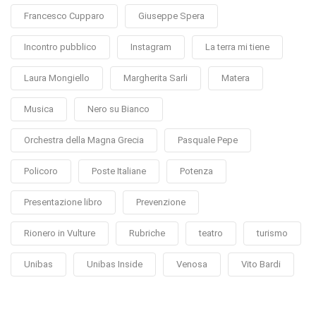
Francesco Cupparo
Giuseppe Spera
Incontro pubblico
Instagram
La terra mi tiene
Laura Mongiello
Margherita Sarli
Matera
Musica
Nero su Bianco
Orchestra della Magna Grecia
Pasquale Pepe
Policoro
Poste Italiane
Potenza
Presentazione libro
Prevenzione
Rionero in Vulture
Rubriche
teatro
turismo
Unibas
Unibas Inside
Venosa
Vito Bardi