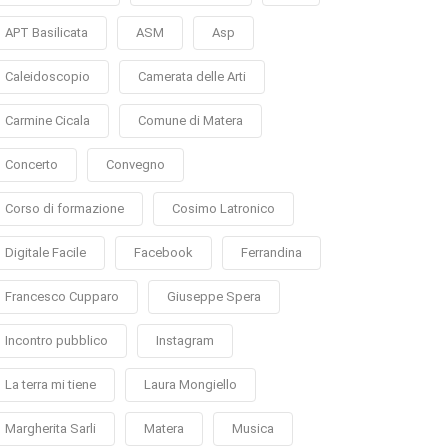
APT Basilicata
ASM
Asp
Caleidoscopio
Camerata delle Arti
Carmine Cicala
Comune di Matera
Concerto
Convegno
Corso di formazione
Cosimo Latronico
Digitale Facile
Facebook
Ferrandina
Francesco Cupparo
Giuseppe Spera
Incontro pubblico
Instagram
La terra mi tiene
Laura Mongiello
Margherita Sarli
Matera
Musica