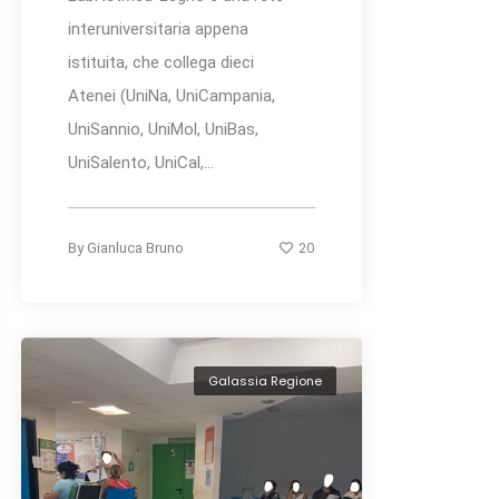
interuniversitaria appena
istituita, che collega dieci
Atenei (UniNa, UniCampania,
UniSannio, UniMol, UniBas,
UniSalento, UniCal,...
20
By
Gianluca Bruno
Galassia Regione