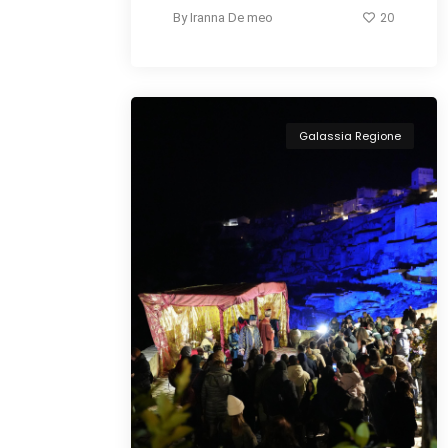
20
By
Iranna De meo
Galassia Regione