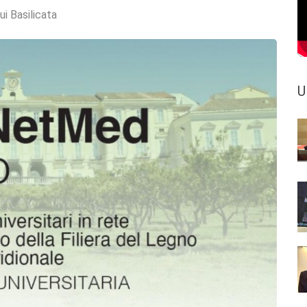
ui Basilicata
U