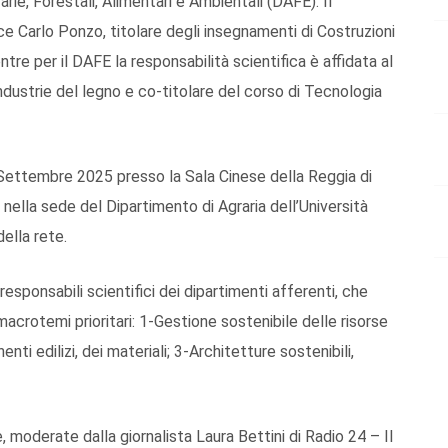
rie, Forestali, Alimentari e Ambientali (DAFE). Il
lice Carlo Ponzo, titolare degli insegnamenti di Costruzioni
ntre per il DAFE la responsabilità scientifica è affidata al
Industrie del legno e co-titolare del corso di Tecnologia
 Settembre 2025 presso la Sala Cinese della Reggia di
, nella sede del Dipartimento di Agraria dell’Università
della rete.
responsabili scientifici dei dipartimenti afferenti, che
e macrotemi prioritari: 1-Gestione sostenibile delle risorse
nti edilizi, dei materiali; 3-Architetture sostenibili,
 moderate dalla giornalista Laura Bettini di Radio 24 – Il