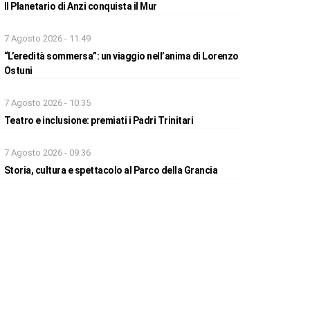
Il Planetario di Anzi conquista il Mur
7 Agosto 2026 - 11:49
“L’eredità sommersa”: un viaggio nell’anima di Lorenzo
Ostuni
7 Agosto 2026 - 10:35
Teatro e inclusione: premiati i Padri Trinitari
7 Agosto 2026 - 09:36
Storia, cultura e spettacolo al Parco della Grancia