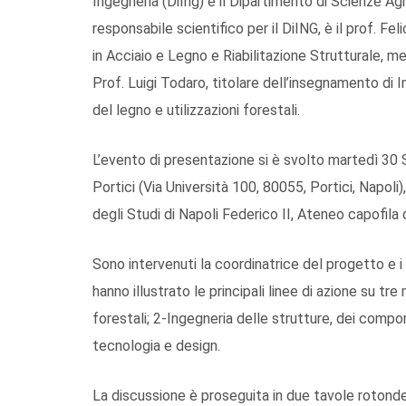
Ingegneria (DiIng) e il Dipartimento di Scienze Agra
responsabile scientifico per il DiING, è il prof. Fe
in Acciaio e Legno e Riabilitazione Strutturale, me
Prof. Luigi Todaro, titolare dell’insegnamento di 
del legno e utilizzazioni forestali.
L’evento di presentazione si è svolto martedì 30
Portici (Via Università 100, 80055, Portici, Napoli)
degli Studi di Napoli Federico II, Ateneo capofila 
Sono intervenuti la coordinatrice del progetto e i 
hanno illustrato le principali linee di azione su tr
forestali; 2-Ingegneria delle strutture, dei compone
tecnologia e design.
La discussione è proseguita in due tavole rotonde,