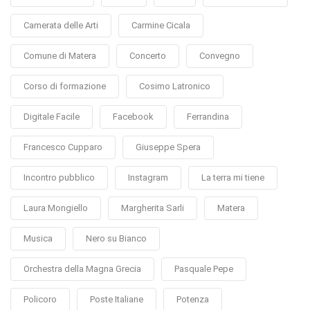
Camerata delle Arti
Carmine Cicala
Comune di Matera
Concerto
Convegno
Corso di formazione
Cosimo Latronico
Digitale Facile
Facebook
Ferrandina
Francesco Cupparo
Giuseppe Spera
Incontro pubblico
Instagram
La terra mi tiene
Laura Mongiello
Margherita Sarli
Matera
Musica
Nero su Bianco
Orchestra della Magna Grecia
Pasquale Pepe
Policoro
Poste Italiane
Potenza