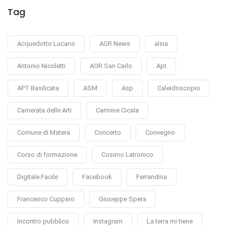
Tag
Acquedotto Lucano
AGR News
alsia
Antonio Nicoletti
AOR San Carlo
Apt
APT Basilicata
ASM
Asp
Caleidoscopio
Camerata delle Arti
Carmine Cicala
Comune di Matera
Concerto
Convegno
Corso di formazione
Cosimo Latronico
Digitale Facile
Facebook
Ferrandina
Francesco Cupparo
Giuseppe Spera
Incontro pubblico
Instagram
La terra mi tiene