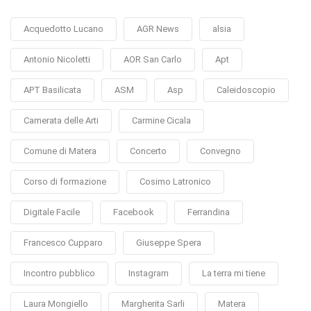
Acquedotto Lucano
AGR News
alsia
Antonio Nicoletti
AOR San Carlo
Apt
APT Basilicata
ASM
Asp
Caleidoscopio
Camerata delle Arti
Carmine Cicala
Comune di Matera
Concerto
Convegno
Corso di formazione
Cosimo Latronico
Digitale Facile
Facebook
Ferrandina
Francesco Cupparo
Giuseppe Spera
Incontro pubblico
Instagram
La terra mi tiene
Laura Mongiello
Margherita Sarli
Matera