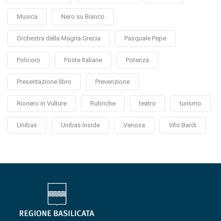
Musica
Nero su Bianco
Orchestra della Magna Grecia
Pasquale Pepe
Policoro
Poste Italiane
Potenza
Presentazione libro
Prevenzione
Rionero in Vulture
Rubriche
teatro
turismo
Unibas
Unibas Inside
Venosa
Vito Bardi