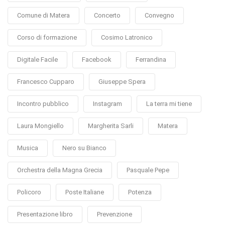
Comune di Matera
Concerto
Convegno
Corso di formazione
Cosimo Latronico
Digitale Facile
Facebook
Ferrandina
Francesco Cupparo
Giuseppe Spera
Incontro pubblico
Instagram
La terra mi tiene
Laura Mongiello
Margherita Sarli
Matera
Musica
Nero su Bianco
Orchestra della Magna Grecia
Pasquale Pepe
Policoro
Poste Italiane
Potenza
Presentazione libro
Prevenzione