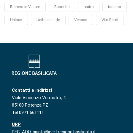
Rionero in Vulture
Rubriche
teatro
turismo
Unibas
Unibas Inside
Venosa
Vito Bardi
Contatti e indirizzi
Viale Vincenzo Verrastro, 4
85100 Potenza PZ
Tel 0971 661111
URP
PEC: AOO-giunta@cert.regione.basilicata.it