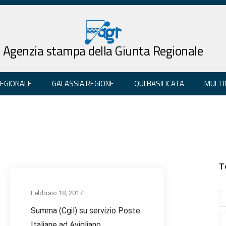
Agenzia stampa della Giunta Regionale
REGIONALE
GALASSIA REGIONE
QUI BASILICATA
MULTI
T
Febbraio 18, 2017
Summa (Cgil) su servizio Poste
Italiane ad Avigliano