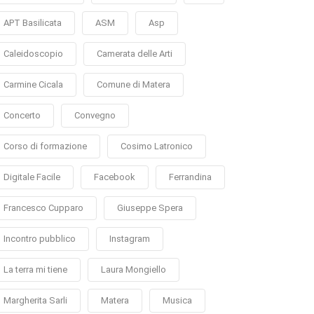
APT Basilicata
ASM
Asp
Caleidoscopio
Camerata delle Arti
Carmine Cicala
Comune di Matera
Concerto
Convegno
Corso di formazione
Cosimo Latronico
Digitale Facile
Facebook
Ferrandina
Francesco Cupparo
Giuseppe Spera
Incontro pubblico
Instagram
La terra mi tiene
Laura Mongiello
Margherita Sarli
Matera
Musica