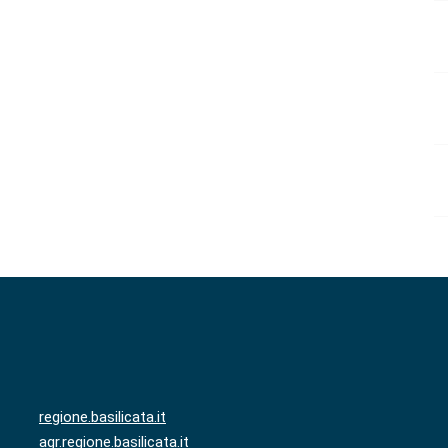
regione.basilicata.it
agr.regione.basilicata.it