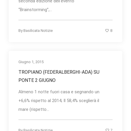
seconda edizione dell’evento
“Brainstorming”,...
8
By
Basilicata Notizie
Giugno 1, 2015
TROPIANO (FEDERALBERGHI-ADA) SU
PONTE 2 GIUGNO
Almeno 1 notte fuori casa e segnando un
+6,6% rispetto al 2014; Il 58,4% sceglierà il
mare (rispetto...
7
By
Basilicata Notizie