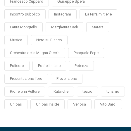
Francesco Cupparo
Giuseppe Spera
Incontro pubblico
Instagram
La terra mi tiene
Laura Mongiello
Margherita Sarli
Matera
Musica
Nero su Bianco
Orchestra della Magna Grecia
Pasquale Pepe
Policoro
Poste Italiane
Potenza
Presentazione libro
Prevenzione
Rionero in Vulture
Rubriche
teatro
turismo
Unibas
Unibas Inside
Venosa
Vito Bardi