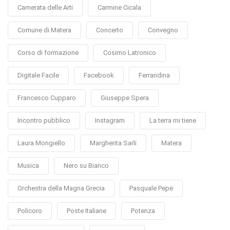
Camerata delle Arti
Carmine Cicala
Comune di Matera
Concerto
Convegno
Corso di formazione
Cosimo Latronico
Digitale Facile
Facebook
Ferrandina
Francesco Cupparo
Giuseppe Spera
Incontro pubblico
Instagram
La terra mi tiene
Laura Mongiello
Margherita Sarli
Matera
Musica
Nero su Bianco
Orchestra della Magna Grecia
Pasquale Pepe
Policoro
Poste Italiane
Potenza