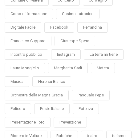
Comune di Matera
Concerto
Convegno
Corso di formazione
Cosimo Latronico
Digitale Facile
Facebook
Ferrandina
Francesco Cupparo
Giuseppe Spera
Incontro pubblico
Instagram
La terra mi tiene
Laura Mongiello
Margherita Sarli
Matera
Musica
Nero su Bianco
Orchestra della Magna Grecia
Pasquale Pepe
Policoro
Poste Italiane
Potenza
Presentazione libro
Prevenzione
Rionero in Vulture
Rubriche
teatro
turismo