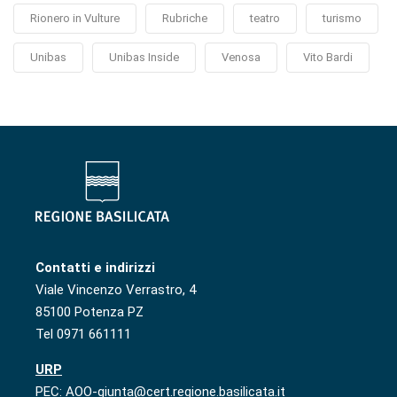
Rionero in Vulture
Rubriche
teatro
turismo
Unibas
Unibas Inside
Venosa
Vito Bardi
Contatti e indirizzi
Viale Vincenzo Verrastro, 4
85100 Potenza PZ
Tel 0971 661111
URP
PEC: AOO-giunta@cert.regione.basilicata.it