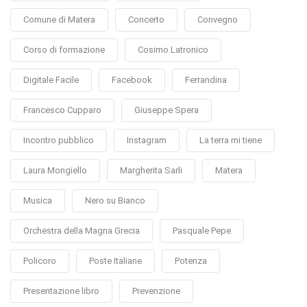
Comune di Matera
Concerto
Convegno
Corso di formazione
Cosimo Latronico
Digitale Facile
Facebook
Ferrandina
Francesco Cupparo
Giuseppe Spera
Incontro pubblico
Instagram
La terra mi tiene
Laura Mongiello
Margherita Sarli
Matera
Musica
Nero su Bianco
Orchestra della Magna Grecia
Pasquale Pepe
Policoro
Poste Italiane
Potenza
Presentazione libro
Prevenzione