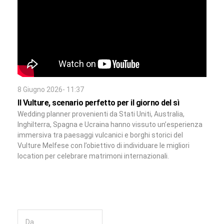
8 Giugno 2026- 11:37
Il Vulture, scenario perfetto per il giorno del sì
Wedding planner provenienti da Stati Uniti, Australia,
Inghilterra, Spagna e Ucraina hanno vissuto un’esperienza
immersiva tra paesaggi vulcanici e borghi storici del
Vulture Melfese con l’obiettivo di individuare le migliori
location per celebrare matrimoni internazionali.