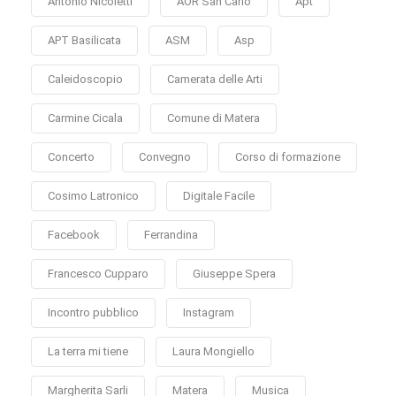
Antonio Nicoletti
AOR San Carlo
Apt
APT Basilicata
ASM
Asp
Caleidoscopio
Camerata delle Arti
Carmine Cicala
Comune di Matera
Concerto
Convegno
Corso di formazione
Cosimo Latronico
Digitale Facile
Facebook
Ferrandina
Francesco Cupparo
Giuseppe Spera
Incontro pubblico
Instagram
La terra mi tiene
Laura Mongiello
Margherita Sarli
Matera
Musica