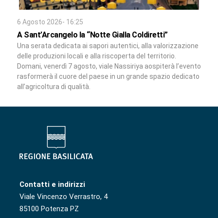
6 Agosto 2026- 16:25
A Sant’Arcangelo la “Notte Gialla Coldiretti”
Una serata dedicata ai sapori autentici, alla valorizzazione
delle produzioni locali e alla riscoperta del territorio.
Domani, venerdì 7 agosto, viale Nassiriya aospiterà l’evento
rasformerà il cuore del paese in un grande spazio dedicato
all’agricoltura di qualità.
Contatti e indirizzi
Viale Vincenzo Verrastro, 4
85100 Potenza PZ