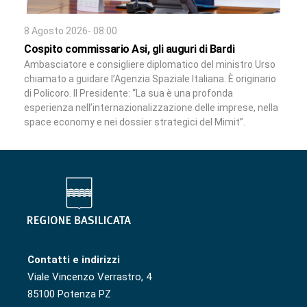
8 Agosto 2026- 08:00
Cospito commissario Asi, gli auguri di Bardi
Ambasciatore e consigliere diplomatico del ministro Urso
chiamato a guidare l’Agenzia Spaziale Italiana. È originario
di Policoro. Il Presidente: “La sua è una profonda
esperienza nell’internazionalizzazione delle imprese, nella
space economy e nei dossier strategici del Mimit”.
Contatti e indirizzi
Viale Vincenzo Verrastro, 4
85100 Potenza PZ