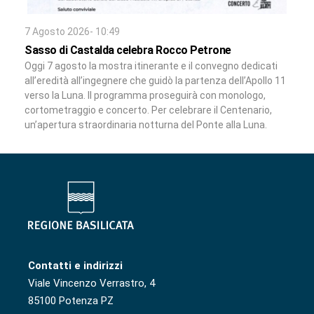
7 Agosto 2026- 10:49
Sasso di Castalda celebra Rocco Petrone
Oggi 7 agosto la mostra itinerante e il convegno dedicati
all’eredità all’ingegnere che guidò la partenza dell’Apollo 11
verso la Luna. Il programma proseguirà con monologo,
cortometraggio e concerto. Per celebrare il Centenario,
un’apertura straordinaria notturna del Ponte alla Luna.
Contatti e indirizzi
Viale Vincenzo Verrastro, 4
85100 Potenza PZ