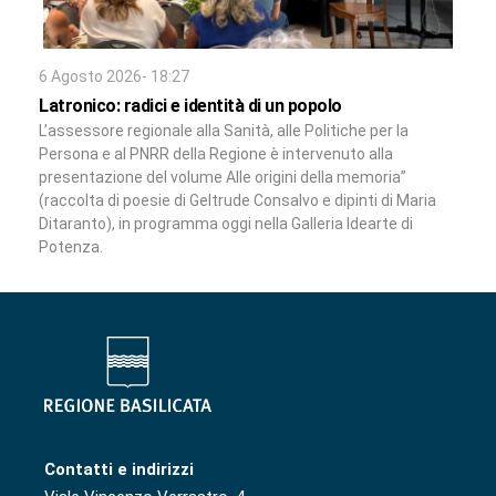
6 Agosto 2026- 18:27
Latronico: radici e identità di un popolo
L’assessore regionale alla Sanità, alle Politiche per la
Persona e al PNRR della Regione è intervenuto alla
presentazione del volume Alle origini della memoria”
(raccolta di poesie di Geltrude Consalvo e dipinti di Maria
Ditaranto), in programma oggi nella Galleria Idearte di
Potenza.
Contatti e indirizzi