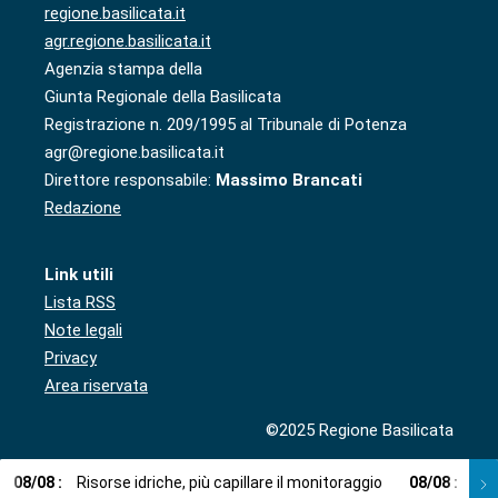
regione.basilicata.it
agr.regione.basilicata.it
Agenzia stampa della
Giunta Regionale della Basilicata
Registrazione n. 209/1995 al Tribunale di Potenza
agr@regione.basilicata.it
Direttore responsabile:
Massimo Brancati
Redazione
Link utili
Lista RSS
Note legali
Privacy
Area riservata
©2025 Regione Basilicata
08
/
08
:
Risorse idriche, più capillare il monitoraggio
08
/
08
:
Cup