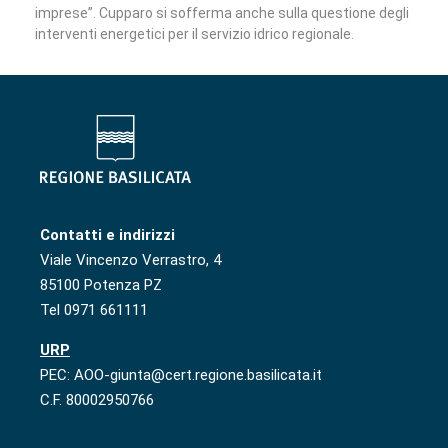
imprese”. Cupparo si sofferma anche sulla questione degli
interventi energetici per il servizio idrico regionale.
Contatti e indirizzi
Viale Vincenzo Verrastro, 4
85100 Potenza PZ
Tel 0971 661111
URP
PEC: AOO-giunta@cert.regione.basilicata.it
C.F. 80002950766