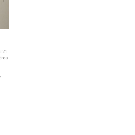
l 21
drea
e