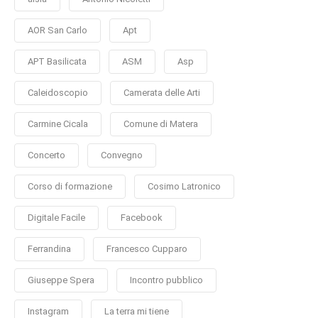
AOR San Carlo
Apt
APT Basilicata
ASM
Asp
Caleidoscopio
Camerata delle Arti
Carmine Cicala
Comune di Matera
Concerto
Convegno
Corso di formazione
Cosimo Latronico
Digitale Facile
Facebook
Ferrandina
Francesco Cupparo
Giuseppe Spera
Incontro pubblico
Instagram
La terra mi tiene