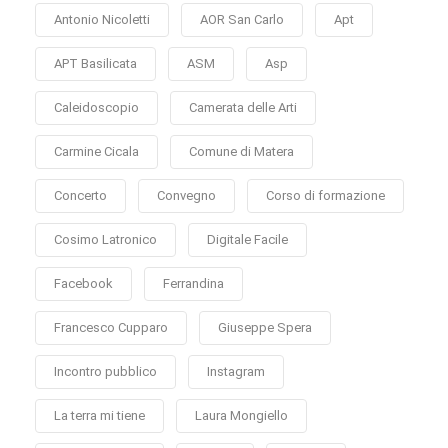
Antonio Nicoletti
AOR San Carlo
Apt
APT Basilicata
ASM
Asp
Caleidoscopio
Camerata delle Arti
Carmine Cicala
Comune di Matera
Concerto
Convegno
Corso di formazione
Cosimo Latronico
Digitale Facile
Facebook
Ferrandina
Francesco Cupparo
Giuseppe Spera
Incontro pubblico
Instagram
La terra mi tiene
Laura Mongiello