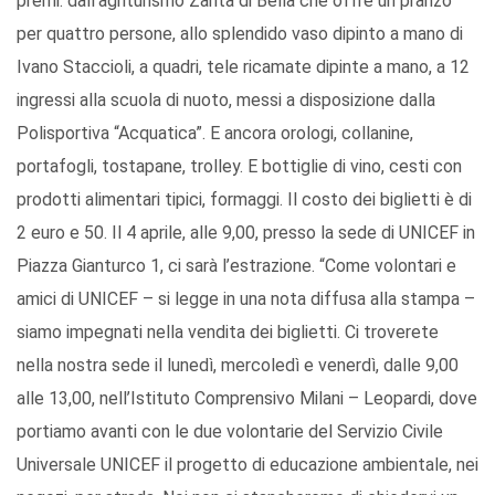
premi: dall’agriturismo Zarita di Bella che offre un pranzo
per quattro persone, allo splendido vaso dipinto a mano di
Ivano Staccioli, a quadri, tele ricamate dipinte a mano, a 12
ingressi alla scuola di nuoto, messi a disposizione dalla
Polisportiva “Acquatica”. E ancora orologi, collanine,
portafogli, tostapane, trolley. E bottiglie di vino, cesti con
prodotti alimentari tipici, formaggi. Il costo dei biglietti è di
2 euro e 50. Il 4 aprile, alle 9,00, presso la sede di UNICEF in
Piazza Gianturco 1, ci sarà l’estrazione. “Come volontari e
amici di UNICEF – si legge in una nota diffusa alla stampa –
siamo impegnati nella vendita dei biglietti. Ci troverete
nella nostra sede il lunedì, mercoledì e venerdì, dalle 9,00
alle 13,00, nell’Istituto Comprensivo Milani – Leopardi, dove
portiamo avanti con le due volontarie del Servizio Civile
Universale UNICEF il progetto di educazione ambientale, nei