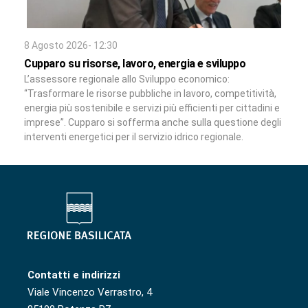
8 Agosto 2026- 12:30
Cupparo su risorse, lavoro, energia e sviluppo
L’assessore regionale allo Sviluppo economico:
“Trasformare le risorse pubbliche in lavoro, competitività,
energia più sostenibile e servizi più efficienti per cittadini e
imprese”. Cupparo si sofferma anche sulla questione degli
interventi energetici per il servizio idrico regionale.
Contatti e indirizzi
Viale Vincenzo Verrastro, 4