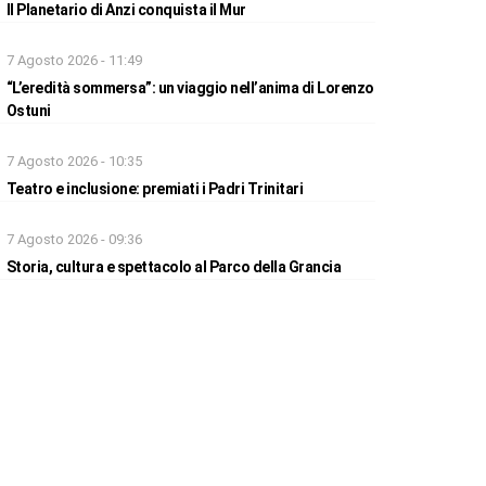
Il Planetario di Anzi conquista il Mur
7 Agosto 2026 - 11:49
“L’eredità sommersa”: un viaggio nell’anima di Lorenzo
Ostuni
7 Agosto 2026 - 10:35
Teatro e inclusione: premiati i Padri Trinitari
7 Agosto 2026 - 09:36
Storia, cultura e spettacolo al Parco della Grancia