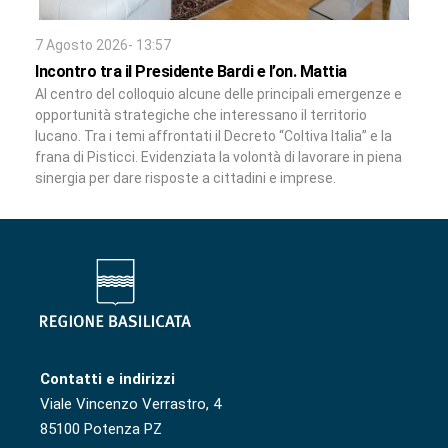
7 Agosto 2026- 13:57
Incontro tra il Presidente Bardi e l’on. Mattia
Al centro del colloquio alcune delle principali emergenze e
opportunità strategiche che interessano il territorio
lucano. Tra i temi affrontati il Decreto “Coltiva Italia” e la
frana di Pisticci. Evidenziata la volontà di lavorare in piena
sinergia per dare risposte a cittadini e imprese.
Contatti e indirizzi
Viale Vincenzo Verrastro, 4
85100 Potenza PZ