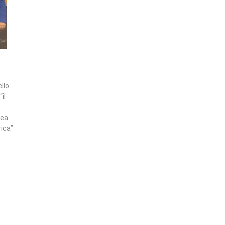
llo
il
pea
rica”