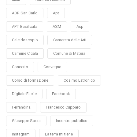
AOR San Carlo
Apt
APT Basilicata
ASM
Asp
Caleidoscopio
Camerata delle Arti
Carmine Cicala
Comune di Matera
Concerto
Convegno
Corso di formazione
Cosimo Latronico
Digitale Facile
Facebook
Ferrandina
Francesco Cupparo
Giuseppe Spera
Incontro pubblico
Instagram
La terra mi tiene