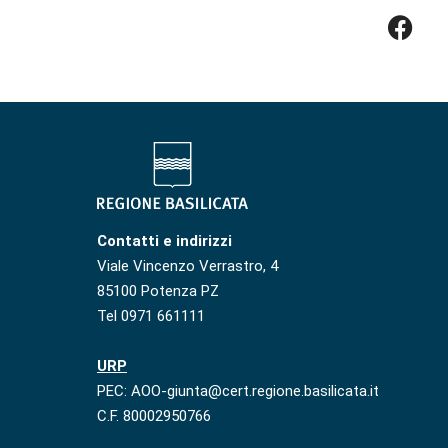
Contatti e indirizzi
Viale Vincenzo Verrastro, 4
85100 Potenza PZ
Tel 0971 661111
URP
PEC: AOO-giunta@cert.regione.basilicata.it
C.F. 80002950766