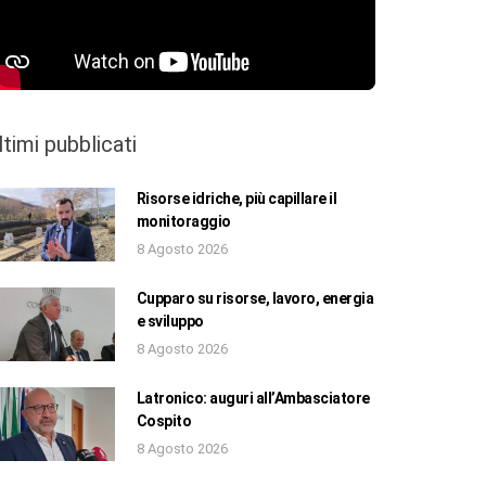
ltimi pubblicati
Risorse idriche, più capillare il
monitoraggio
8 Agosto 2026
Cupparo su risorse, lavoro, energia
e sviluppo
8 Agosto 2026
Latronico: auguri all’Ambasciatore
Cospito
8 Agosto 2026