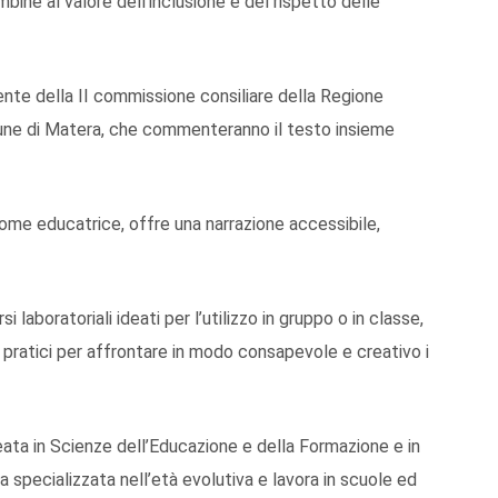
bine al valore dell’inclusione e del rispetto delle
ente della II commissione consiliare della Regione
mune di Matera, che commenteranno il testo insieme
ome educatrice, offre una narrazione accessibile,
 laboratoriali ideati per l’utilizzo in gruppo o in classe,
ti pratici per affrontare in modo consapevole e creativo i
reata in Scienze dell’Educazione e della Formazione e in
specializzata nell’età evolutiva e lavora in scuole ed