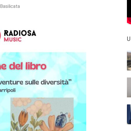
 Basilicata
U