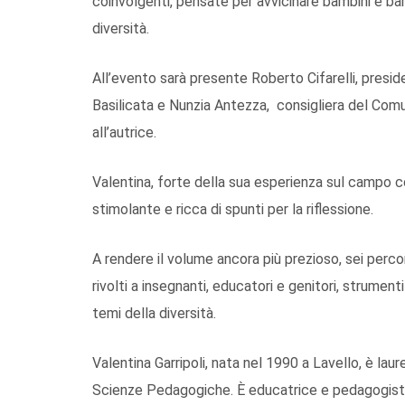
coinvolgenti, pensate per avvicinare bambini e bam
diversità.
All’evento sarà presente Roberto Cifarelli, presid
Basilicata e Nunzia Antezza, consigliera del Co
all’autrice.
Valentina, forte della sua esperienza sul campo c
stimolante e ricca di spunti per la riflessione.
A rendere il volume ancora più prezioso, sei percorsi
rivolti a insegnanti, educatori e genitori, strumen
temi della diversità.
Valentina Garripoli, nata nel 1990 a Lavello, è lau
Scienze Pedagogiche. È educatrice e pedagogista 