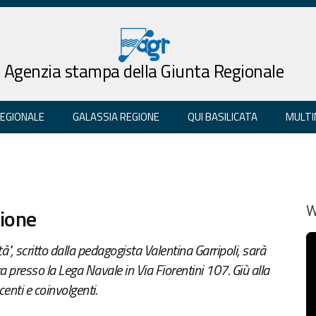
Agenzia stampa della Giunta Regionale
REGIONALE
GALASSIA REGIONE
QUI BASILICATA
MULTI
sione
W
tà", scritto dalla pedagogista Valentina Garripoli, sarà
a presso la Lega Navale in Via Fiorentini 107. Giù alla
nti e coinvolgenti.