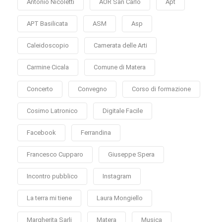
Antonio Nicoletti
AOR San Carlo
Apt
APT Basilicata
ASM
Asp
Caleidoscopio
Camerata delle Arti
Carmine Cicala
Comune di Matera
Concerto
Convegno
Corso di formazione
Cosimo Latronico
Digitale Facile
Facebook
Ferrandina
Francesco Cupparo
Giuseppe Spera
Incontro pubblico
Instagram
La terra mi tiene
Laura Mongiello
Margherita Sarli
Matera
Musica