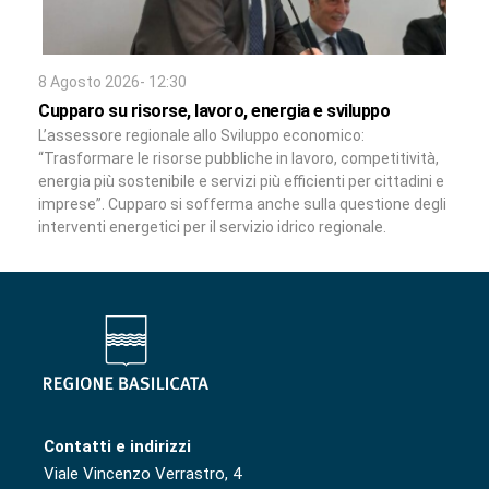
8 Agosto 2026- 12:30
Cupparo su risorse, lavoro, energia e sviluppo
L’assessore regionale allo Sviluppo economico:
“Trasformare le risorse pubbliche in lavoro, competitività,
energia più sostenibile e servizi più efficienti per cittadini e
imprese”. Cupparo si sofferma anche sulla questione degli
interventi energetici per il servizio idrico regionale.
Contatti e indirizzi
Viale Vincenzo Verrastro, 4