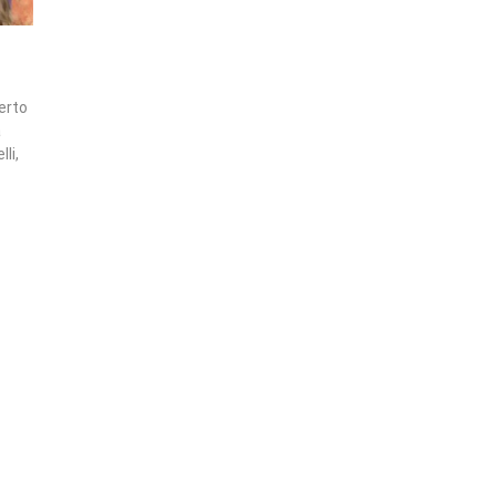
erto
a
li,