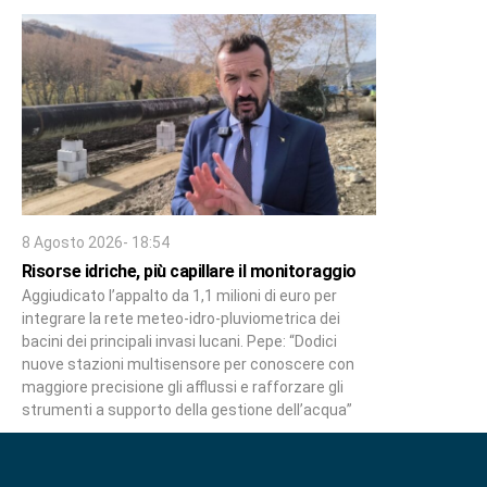
8 Agosto 2026- 18:54
Risorse idriche, più capillare il monitoraggio
Aggiudicato l’appalto da 1,1 milioni di euro per
integrare la rete meteo-idro-pluviometrica dei
bacini dei principali invasi lucani. Pepe: “Dodici
nuove stazioni multisensore per conoscere con
maggiore precisione gli afflussi e rafforzare gli
strumenti a supporto della gestione dell’acqua”