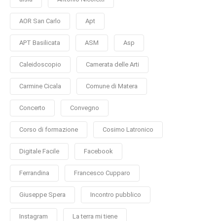
AOR San Carlo
Apt
APT Basilicata
ASM
Asp
Caleidoscopio
Camerata delle Arti
Carmine Cicala
Comune di Matera
Concerto
Convegno
Corso di formazione
Cosimo Latronico
Digitale Facile
Facebook
Ferrandina
Francesco Cupparo
Giuseppe Spera
Incontro pubblico
Instagram
La terra mi tiene