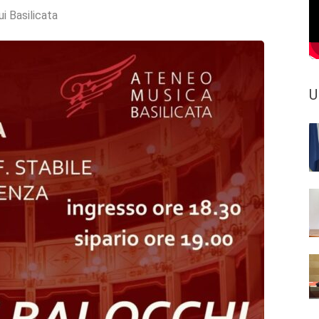
ui Basilicata
U