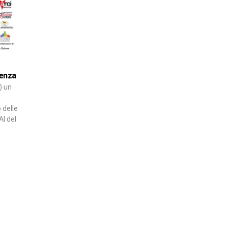
tenza
) un
i
 delle
AI del