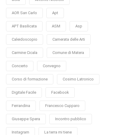
AOR San Carlo
Apt
APT Basilicata
ASM
Asp
Caleidoscopio
Camerata delle Arti
Carmine Cicala
Comune di Matera
Concerto
Convegno
Corso di formazione
Cosimo Latronico
Digitale Facile
Facebook
Ferrandina
Francesco Cupparo
Giuseppe Spera
Incontro pubblico
Instagram
La terra mi tiene