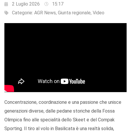
2 Luglio 2026
15:17
Categorie:
AGR News
,
Giunta regionale
,
Video
Concentrazione, coordinazione e una passione che unisce
generazioni diverse, dalle pedane storiche della Fossa
Olimpica fino alle specialità dello Skeet e del Compak
Sporting. Il tiro al volo in Basilicata è una realtà solida,