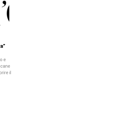
ta”
o e
lucane
ire il