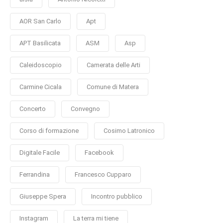
AOR San Carlo
Apt
APT Basilicata
ASM
Asp
Caleidoscopio
Camerata delle Arti
Carmine Cicala
Comune di Matera
Concerto
Convegno
Corso di formazione
Cosimo Latronico
Digitale Facile
Facebook
Ferrandina
Francesco Cupparo
Giuseppe Spera
Incontro pubblico
Instagram
La terra mi tiene