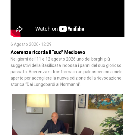
6 Agosto 2026- 12:29
Acerenza ricorda il “suo” Medioevo
Nei giorni dell’11 e 12 agosto 2026 uno dei borghi più
suggestivi della Basilicata indossa i panni del suo glorioso
passato. Acerenza si trasforma in un palcoscenico a cielo
aperto per accogliere la nuova edizione della rievocazione
storica “Dai Longobardi ai Normanni”.