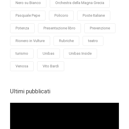
Nero su Bianco
Orchestra della Magna Grecia
Pasquale Pepe
Policoro
Poste Italiane
Potenza
Presentazione libro
Prevenzione
Rionero in Vulture
Rubriche
teatro
turismo
Unibas
Unibas Inside
Venosa
Vito Bardi
Ultimi pubblicati