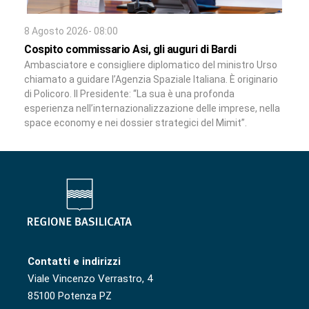
8 Agosto 2026- 08:00
Cospito commissario Asi, gli auguri di Bardi
Ambasciatore e consigliere diplomatico del ministro Urso
chiamato a guidare l’Agenzia Spaziale Italiana. È originario
di Policoro. Il Presidente: “La sua è una profonda
esperienza nell’internazionalizzazione delle imprese, nella
space economy e nei dossier strategici del Mimit”.
Contatti e indirizzi
Viale Vincenzo Verrastro, 4
85100 Potenza PZ