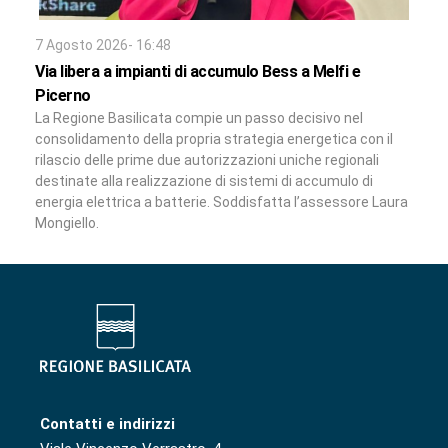
7 Agosto 2026- 16:48
Via libera a impianti di accumulo Bess a Melfi e
Picerno
La Regione Basilicata compie un passo decisivo nel
consolidamento della propria strategia energetica con il
rilascio delle prime due autorizzazioni uniche regionali
destinate alla realizzazione di sistemi di accumulo di
energia elettrica a batterie. Soddisfatta l’assessore Laura
Mongiello.
Contatti e indirizzi