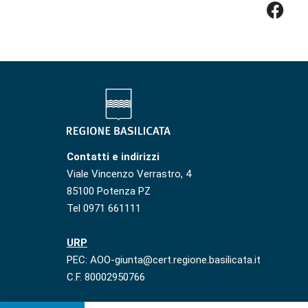
Contatti e indirizzi
Viale Vincenzo Verrastro, 4
85100 Potenza PZ
Tel 0971 661111
URP
PEC: AOO-giunta@cert.regione.basilicata.it
C.F. 80002950766