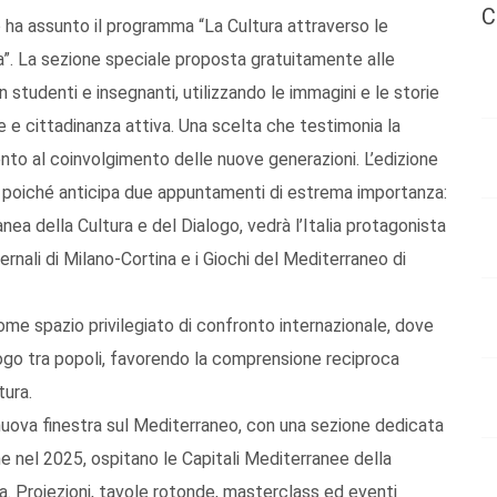
C
o ha assunto il programma “La Cultura attraverso le
a”. La sezione speciale proposta gratuitamente alle
on studenti e insegnanti, utilizzando le immagini e le storie
 e cittadinanza attiva. Una scelta che testimonia la
nto al coinvolgimento delle nuove generazioni. L’edizione
 poiché anticipa due appuntamenti di estrema importanza:
nea della Cultura e del Dialogo, vedrà l’Italia protagonista
vernali di Milano-Cortina e i Giochi del Mediterraneo di
come spazio privilegiato di confronto internazionale, dove
logo tra popoli, favorendo la comprensione reciproca
tura.
na nuova finestra sul Mediterraneo, con una sezione dedicata
he nel 2025, ospitano le Capitali Mediterranee della
na. Proiezioni, tavole rotonde, masterclass ed eventi