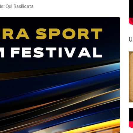
ie:
Qui Basilicata
U