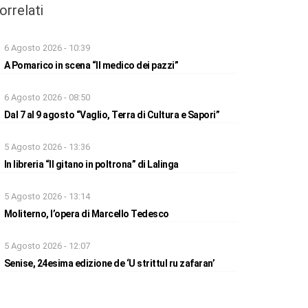
orrelati
6 Agosto 2026 - 10:39
A Pomarico in scena “Il medico dei pazzi”
6 Agosto 2026 - 08:50
Dal 7 al 9 agosto “Vaglio, Terra di Cultura e Sapori”
5 Agosto 2026 - 13:36
In libreria “Il gitano in poltrona” di Lalinga
5 Agosto 2026 - 13:14
Moliterno, l’opera di Marcello Tedesco
5 Agosto 2026 - 12:07
Senise, 24esima edizione de ‘U strittul ru zafaran’