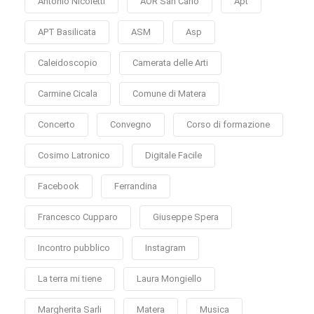
Antonio Nicoletti
AOR San Carlo
Apt
APT Basilicata
ASM
Asp
Caleidoscopio
Camerata delle Arti
Carmine Cicala
Comune di Matera
Concerto
Convegno
Corso di formazione
Cosimo Latronico
Digitale Facile
Facebook
Ferrandina
Francesco Cupparo
Giuseppe Spera
Incontro pubblico
Instagram
La terra mi tiene
Laura Mongiello
Margherita Sarli
Matera
Musica