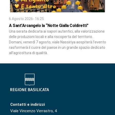
6 Agosto 2026- 16:25
A Sant’Arcangelo la “Notte Gialla Coldiretti”
Una serata dedicata ai sapori autentici, alla valorizzazione
delle produzioni locali e alla riscoperta del territorio.
Domani, venerdì 7 agosto, viale Nassiriya aospiterà l’evento
rasformerà il cuore del paese in un grande spazio dedicato
all’agricoltura di qualità.
Contatti e indirizzi
Viale Vincenzo Verrastro, 4