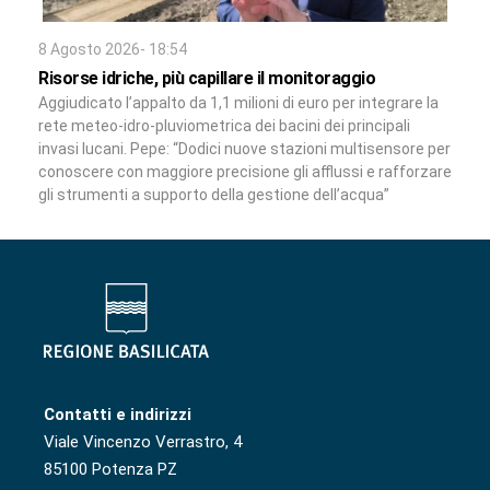
8 Agosto 2026- 18:54
Risorse idriche, più capillare il monitoraggio
Aggiudicato l’appalto da 1,1 milioni di euro per integrare la
rete meteo-idro-pluviometrica dei bacini dei principali
invasi lucani. Pepe: “Dodici nuove stazioni multisensore per
conoscere con maggiore precisione gli afflussi e rafforzare
gli strumenti a supporto della gestione dell’acqua”
Contatti e indirizzi
Viale Vincenzo Verrastro, 4
85100 Potenza PZ