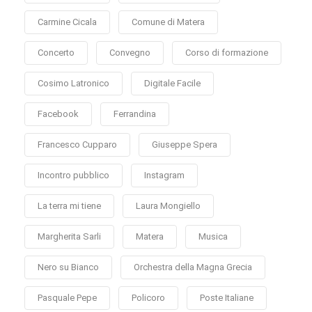
Carmine Cicala
Comune di Matera
Concerto
Convegno
Corso di formazione
Cosimo Latronico
Digitale Facile
Facebook
Ferrandina
Francesco Cupparo
Giuseppe Spera
Incontro pubblico
Instagram
La terra mi tiene
Laura Mongiello
Margherita Sarli
Matera
Musica
Nero su Bianco
Orchestra della Magna Grecia
Pasquale Pepe
Policoro
Poste Italiane