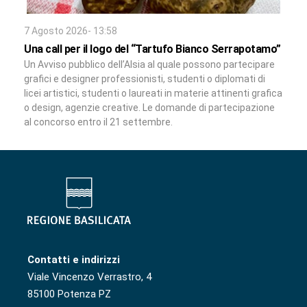
7 Agosto 2026- 13:58
Una call per il logo del “Tartufo Bianco Serrapotamo”
Un Avviso pubblico dell’Alsia al quale possono partecipare
grafici e designer professionisti, studenti o diplomati di
licei artistici, studenti o laureati in materie attinenti grafica
o design, agenzie creative. Le domande di partecipazione
al concorso entro il 21 settembre.
Contatti e indirizzi
Viale Vincenzo Verrastro, 4
85100 Potenza PZ