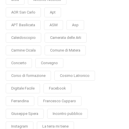
AOR San Carlo
Apt
APT Basilicata
ASM
Asp
Caleidoscopio
Camerata delle Arti
Carmine Cicala
Comune di Matera
Concerto
Convegno
Corso di formazione
Cosimo Latronico
Digitale Facile
Facebook
Ferrandina
Francesco Cupparo
Giuseppe Spera
Incontro pubblico
Instagram
La terra mi tiene