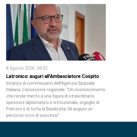
8 Agosto 2026- 08:02
Latronico: auguri all’Ambasciatore Cospito
Incarico di commissario dell’Agenzia Spaziale
Italiana. L’assessore regionale: “Un riconoscimento
che rende merito a una figura di straordinario
spessore diplomatico e istituzionale, orgoglio di
Policoro e di tutta la Basilicata. Gli auguro un
percorso ricco di successi”.