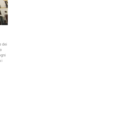
e dei
/o
ogni
 i