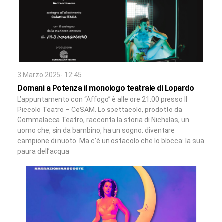
3 Marzo 2025- 12:45
Domani a Potenza il monologo teatrale di Lopardo
L’appuntamento con “Affogo” è alle ore 21:00 presso Il
Piccolo Teatro – CeSAM. Lo spettacolo, prodotto da
Gommalacca Teatro, racconta la storia di Nicholas, un
uomo che, sin da bambino, ha un sogno: diventare
campione di nuoto. Ma c’è un ostacolo che lo blocca: la sua
paura dell’acqua