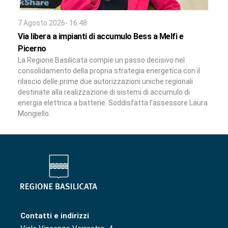
7 Agosto 2026- 16:48
Via libera a impianti di accumulo Bess a Melfi e
Picerno
La Regione Basilicata compie un passo decisivo nel
consolidamento della propria strategia energetica con il
rilascio delle prime due autorizzazioni uniche regionali
destinate alla realizzazione di sistemi di accumulo di
energia elettrica a batterie. Soddisfatta l’assessore Laura
Mongiello.
Contatti e indirizzi