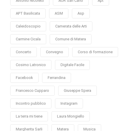
Antonio Nicoletti
AOR San Carlo
Apt
APT Basilicata
ASM
Asp
Caleidoscopio
Camerata delle Arti
Carmine Cicala
Comune di Matera
Concerto
Convegno
Corso di formazione
Cosimo Latronico
Digitale Facile
Facebook
Ferrandina
Francesco Cupparo
Giuseppe Spera
Incontro pubblico
Instagram
La terra mi tiene
Laura Mongiello
Margherita Sarli
Matera
Musica